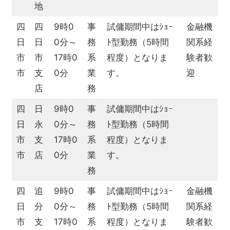
地
四
四
9時0
事
試傭期間中はｼｮｰ
金融機
日
日
0分～
務
ﾄ型勤務（5時間
関系経
市
市
17時0
系
程度）となりま
験者歓
市
支
0分
業
す。
迎
店
務
四
日
9時0
事
試傭期間中はｼｮｰ
日
永
0分～
務
ﾄ型勤務（5時間
市
支
17時0
系
程度）となりま
市
店
0分
業
す。
務
四
追
9時0
事
試傭期間中はｼｮｰ
金融機
日
分
0分～
務
ﾄ型勤務（5時間
関系経
市
支
17時0
系
程度）となりま
験者歓