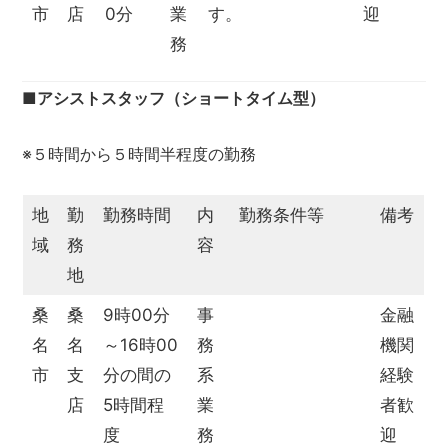
市
店
0分
業
す。
迎
務
■アシストスタッフ（ショートタイム型）
※５時間から５時間半程度の勤務
地
勤
勤務時間
内
勤務条件等
備考
域
務
容
地
桑
桑
9時00分
事
金融
名
名
～16時00
務
機関
市
支
分の間の
系
経験
店
5時間程
業
者歓
度
務
迎