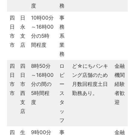
度
務
四
日
10時00分
事
日
永
～16時00
務
市
支
分の5時
系
市
店
間程度
業
務
四
四
8時50分
ロ
ど☆にちバンキ
金融
日
日
～16時00
ビ
ング店舗のため
機関
市
市
分の間の
ー
月数回程度土日
経験
市
西
5時間程
ス
勤務あり。
者歓
支
度
タ
迎
店
ッ
フ
四
生
9時00分
事
金融